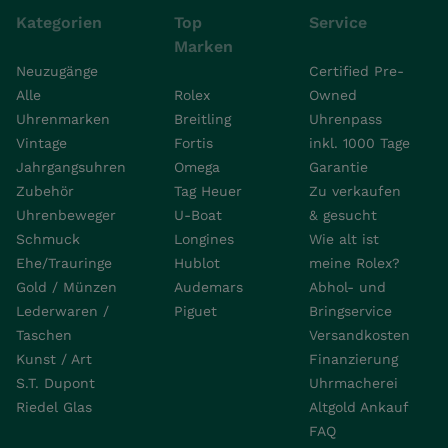
Kategorien
Top
Service
Marken
Neuzugänge
Certified Pre-
Alle
Rolex
Owned
Uhrenmarken
Breitling
Uhrenpass
Vintage
Fortis
inkl. 1000 Tage
Jahrgangsuhren
Omega
Garantie
Zubehör
Tag Heuer
Zu verkaufen
Uhrenbeweger
U-Boat
& gesucht
Schmuck
Longines
Wie alt ist
Ehe/Trauringe
Hublot
meine Rolex?
Gold / Münzen
Audemars
Abhol- und
Lederwaren /
Piguet
Bringservice
Taschen
Versandkosten
Kunst / Art
Finanzierung
S.T. Dupont
Uhrmacherei
Riedel Glas
Altgold Ankauf
FAQ