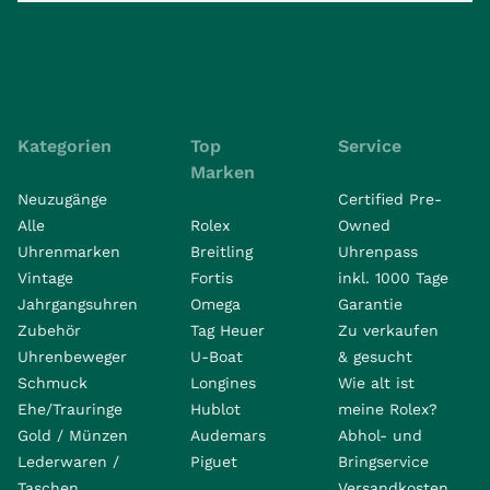
Kategorien
Top
Service
Marken
Neuzugänge
Certified Pre-
Alle
Rolex
Owned
Uhrenmarken
Breitling
Uhrenpass
Vintage
Fortis
inkl. 1000 Tage
Jahrgangsuhren
Omega
Garantie
Zubehör
Tag Heuer
Zu verkaufen
Uhrenbeweger
U-Boat
& gesucht
Schmuck
Longines
Wie alt ist
Ehe/Trauringe
Hublot
meine Rolex?
Gold / Münzen
Audemars
Abhol- und
Lederwaren /
Piguet
Bringservice
Taschen
Versandkosten