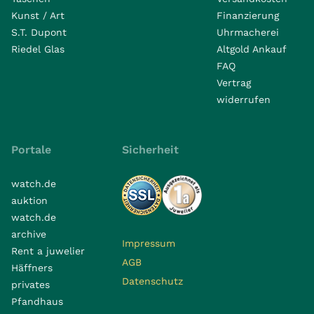
Kunst / Art
Finanzierung
S.T. Dupont
Uhrmacherei
Riedel Glas
Altgold Ankauf
FAQ
Vertrag
widerrufen
Portale
Sicherheit
watch.de
auktion
watch.de
archive
Impressum
Rent a juwelier
AGB
Häffners
Datenschutz
privates
Pfandhaus