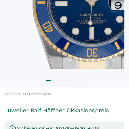
REF.
116613LB
ART.
10000054125
Juwelier Ralf Häffner Okkasionspreis
Archivierung vor 2021-10-09 10:56:08