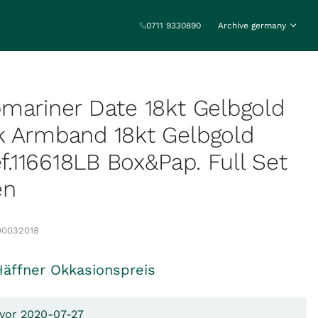
0711 9330890
Archive germany
mariner Date 18kt Gelbgold
k Armband 18kt Gelbgold
116618LB Box&Pap. Full Set
en
00032018
Häffner Okkasionspreis
 vor 2020-07-27