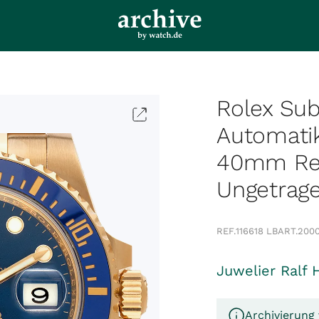
Rolex Sub
Automati
40mm Ref.
Ungetrag
REF.
116618 LB
ART.
200
Juwelier Ralf 
Archivierung