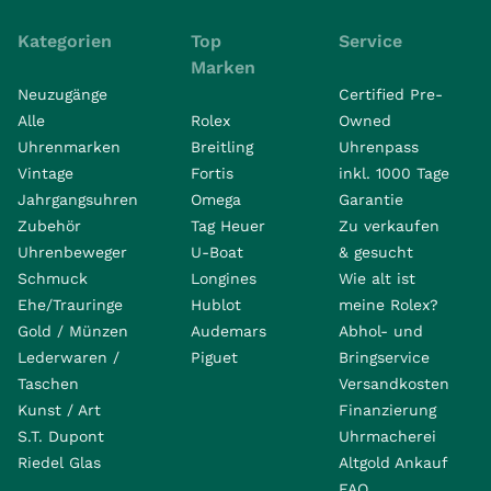
Kategorien
Top
Service
Marken
Neuzugänge
Certified Pre-
Alle
Rolex
Owned
Uhrenmarken
Breitling
Uhrenpass
Vintage
Fortis
inkl. 1000 Tage
Jahrgangsuhren
Omega
Garantie
Zubehör
Tag Heuer
Zu verkaufen
Uhrenbeweger
U-Boat
& gesucht
Schmuck
Longines
Wie alt ist
Ehe/Trauringe
Hublot
meine Rolex?
Gold / Münzen
Audemars
Abhol- und
Lederwaren /
Piguet
Bringservice
Taschen
Versandkosten
Kunst / Art
Finanzierung
S.T. Dupont
Uhrmacherei
Riedel Glas
Altgold Ankauf
FAQ