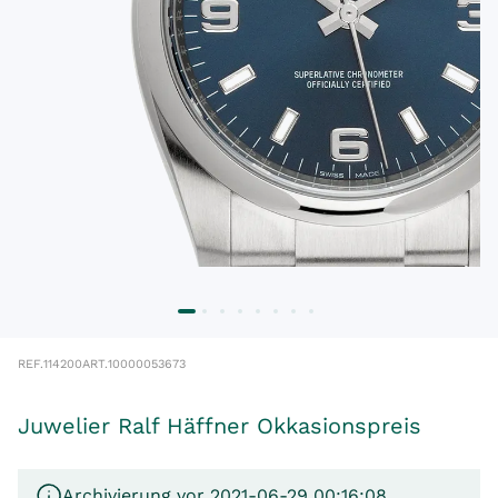
REF.
114200
ART.
10000053673
Juwelier Ralf Häffner Okkasionspreis
Archivierung vor 2021-06-29 00:16:08