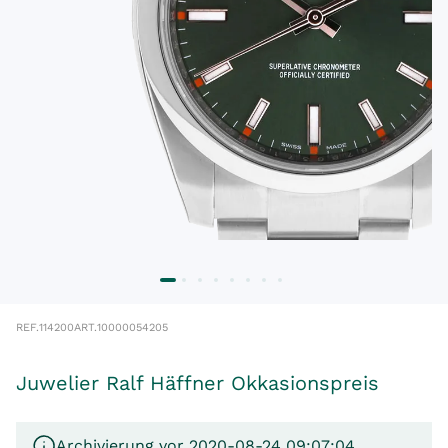
REF.
114200
ART.
10000054205
Juwelier Ralf Häffner Okkasionspreis
Archivierung vor 2020-08-24 09:07:04