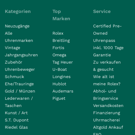
Kategorien
Top
Service
Marken
Neuzugänge
Certified Pre-
Alle
Rolex
Owned
Uhrenmarken
Breitling
Uhrenpass
Vintage
Fortis
inkl. 1000 Tage
Jahrgangsuhren
Omega
Garantie
Zubehör
Tag Heuer
Zu verkaufen
Uhrenbeweger
U-Boat
& gesucht
Schmuck
Longines
Wie alt ist
Ehe/Trauringe
Hublot
meine Rolex?
Gold / Münzen
Audemars
Abhol- und
Lederwaren /
Piguet
Bringservice
Taschen
Versandkosten
Kunst / Art
Finanzierung
S.T. Dupont
Uhrmacherei
Riedel Glas
Altgold Ankauf
FAQ