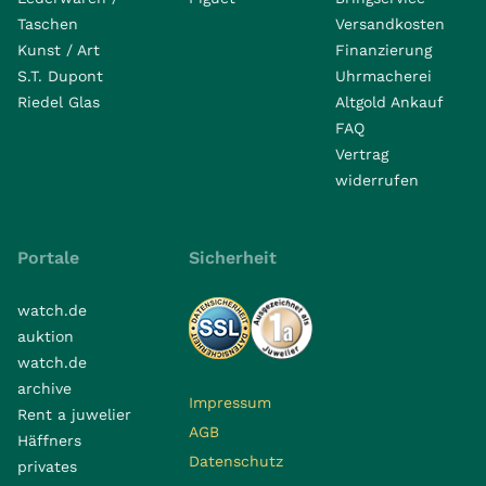
Taschen
Versandkosten
Kunst / Art
Finanzierung
S.T. Dupont
Uhrmacherei
Riedel Glas
Altgold Ankauf
FAQ
Vertrag
widerrufen
Portale
Sicherheit
watch.de
auktion
watch.de
archive
Impressum
Rent a juwelier
AGB
Häffners
Datenschutz
privates