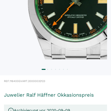
REF.
116400GV
ART.
20000032123
Juwelier Ralf Häffner Okkasionspreis
Archivierung vor 2020-09-09