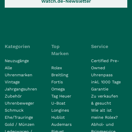
Watch.de-Newsletter
Kategorien
Top
Service
Marken
Neuzugänge
Certified Pre-
Alle
Rolex
Owned
Uhrenmarken
Breitling
Uhrenpass
Vintage
Fortis
inkl. 1000 Tage
Jahrgangsuhren
Omega
Garantie
Zubehör
Tag Heuer
Zu verkaufen
Uhrenbeweger
U-Boat
& gesucht
Schmuck
Longines
Wie alt ist
Ehe/Trauringe
Hublot
meine Rolex?
Gold / Münzen
Audemars
Abhol- und
Lederwaren /
Piguet
Bringservice