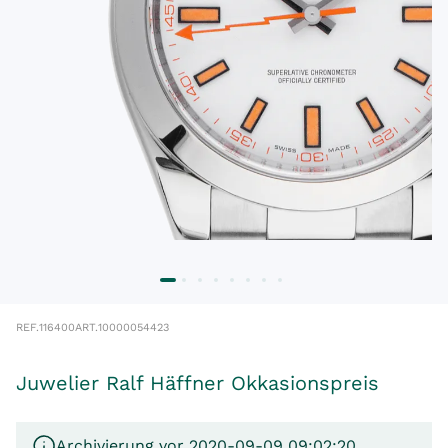
REF.
116400
ART.
10000054423
Juwelier Ralf Häffner Okkasionspreis
Archivierung vor 2020-09-09 09:02:20