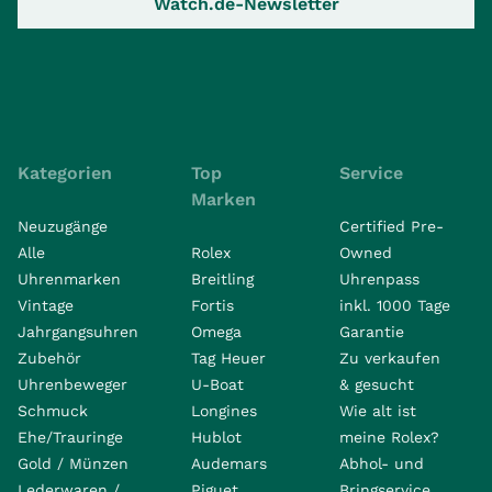
Watch.de-Newsletter
Kategorien
Top
Service
Marken
Neuzugänge
Certified Pre-
Alle
Rolex
Owned
Uhrenmarken
Breitling
Uhrenpass
Vintage
Fortis
inkl. 1000 Tage
Jahrgangsuhren
Omega
Garantie
Zubehör
Tag Heuer
Zu verkaufen
Uhrenbeweger
U-Boat
& gesucht
Schmuck
Longines
Wie alt ist
Ehe/Trauringe
Hublot
meine Rolex?
Gold / Münzen
Audemars
Abhol- und
Lederwaren /
Piguet
Bringservice