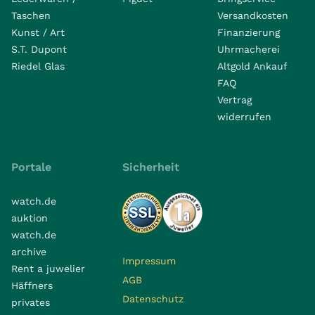
Taschen
Versandkosten
Kunst / Art
Finanzierung
S.T. Dupont
Uhrmacherei
Riedel Glas
Altgold Ankauf
FAQ
Vertrag
widerrufen
Portale
Sicherheit
watch.de
auktion
watch.de
archive
Impressum
Rent a juwelier
AGB
Häffners
Datenschutz
privates