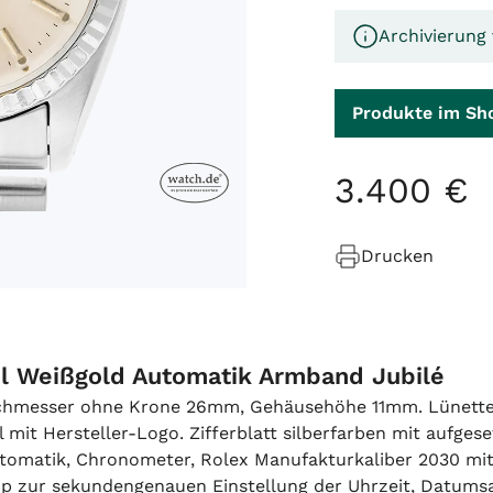
Archivierung 
Produkte im Sh
3
.
400
€
Drucken
hl Weißgold Automatik Armband Jubilé
rchmesser ohne Krone 26mm, Gehäusehöhe 11mm. Lünette 1
tahl mit Hersteller-Logo. Zifferblatt silberfarben mit auf
Automatik, Chronometer, Rolex Manufakturkaliber 2030 mi
p zur sekundengenauen Einstellung der Uhrzeit, Datumsa