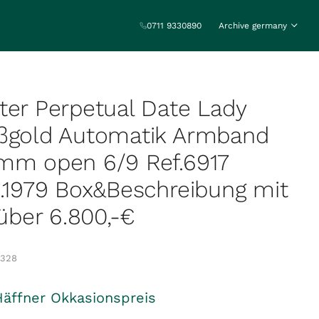
0711 9330890
Archive germany
ter Perpetual Date Lady
ißgold Automatik Armband
6mm open 6/9 Ref.6917
j.1979 Box&Beschreibung mit
 über 6.800,-€
4328
Häffner Okkasionspreis