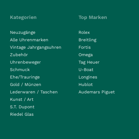
Kategorien
Top Marken
Neuzugänge
Rolex
Alle Uhrenmarken
Breitling
Vintage Jahrgangsuhren
Fortis
Zubehör
Omega
Uhrenbeweger
Tag Heuer
Schmuck
U-Boat
Ehe/Trauringe
Longines
Gold / Münzen
Hublot
Lederwaren / Taschen
Audemars Piguet
Kunst / Art
S.T. Dupont
Riedel Glas