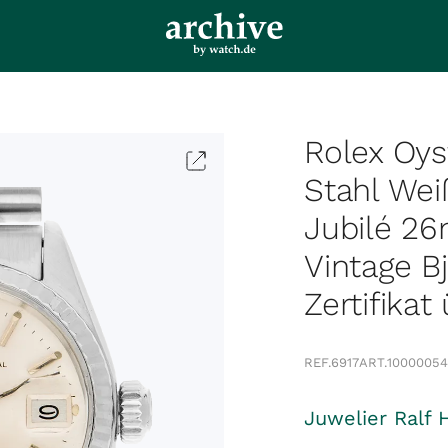
Rolex Oys
Stahl We
Jubilé 2
Vintage B
Zertifikat
REF.
6917
ART.
1000005
Juwelier Ralf 