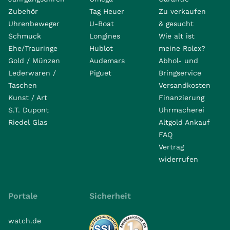
Zubehör
Tag Heuer
Zu verkaufen
Uhrenbeweger
U-Boat
& gesucht
Schmuck
Longines
Wie alt ist
Ehe/Trauringe
Hublot
meine Rolex?
Gold / Münzen
Audemars
Abhol- und
Lederwaren /
Piguet
Bringservice
Taschen
Versandkosten
Kunst / Art
Finanzierung
S.T. Dupont
Uhrmacherei
Riedel Glas
Altgold Ankauf
FAQ
Vertrag
widerrufen
Portale
Sicherheit
watch.de