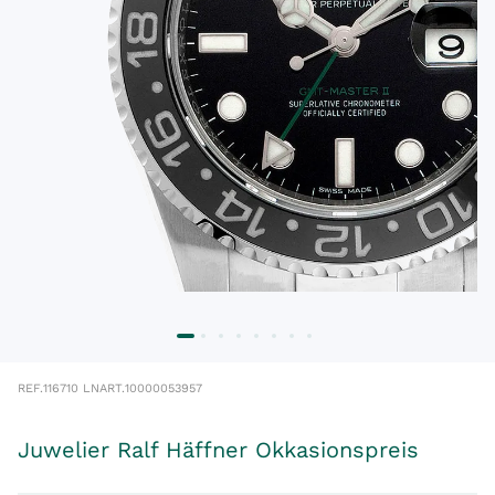
REF.
116710 LN
ART.
10000053957
Juwelier Ralf Häffner Okkasionspreis