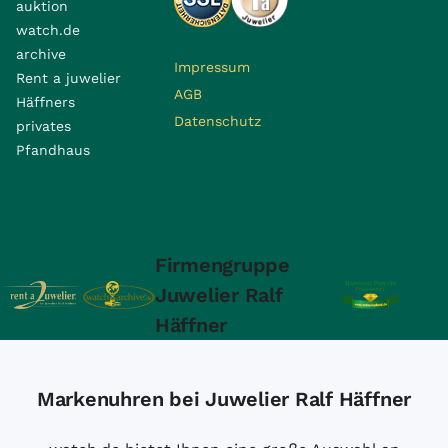
auktion
watch.de
archive
Impressum
Rent a juwelier
AGB
Häffners
Datenschutz
privates
Pfandhaus
Firmengruppe
Juwelier Ralf
Häffner
Markenuhren bei Juwelier Ralf Häffner