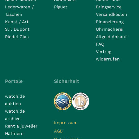
Lederwaren /
Piguet
Bringservice
Taschen
Versandkosten
Kunst / Art
Finanzierung
S.T. Dupont
Uhrmacherei
Riedel Glas
Altgold Ankauf
FAQ
Vertrag
widerrufen
Portale
Sicherheit
watch.de
auktion
watch.de
archive
Impressum
Rent a juwelier
AGB
Häffners