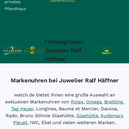
Datenschutz
privates
Pfandhaus
Firmengruppe
Juwelier Ralf
Häffner
Markenuhren bei Juwelier Ralf Häffner
watch.de bietet Ihnen eine große Auswahl an
exklusiven Markenuhren von
Rolex
,
Omega
,
Breitling
,
Tag Heuer
, Longines, Baume et Mercier, Davosa,
Rado, Bruno Söhnle Glashütte,
Glashütte
,
Audemars
Piguet
, IWC, Ebel und vielen weiteren Marken.