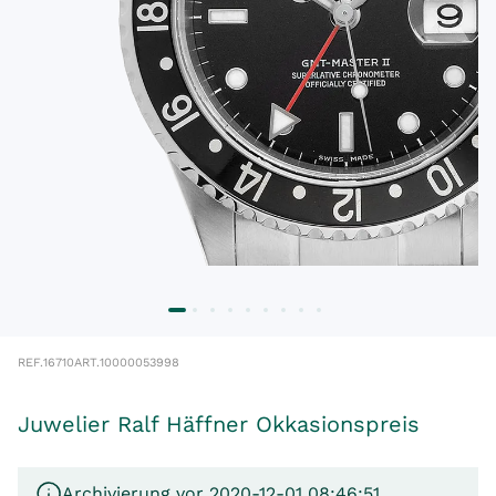
REF.
16710
ART.
10000053998
Juwelier Ralf Häffner Okkasionspreis
Archivierung vor 2020-12-01 08:46:51