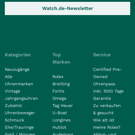
Watch.de-Newsletter
Kategorien
Top
Service
Marken
Neuzugänge
Certified Pre-
Alle
Rolex
Owned
Uhrenmarken
Breitling
Uhrenpass
Vintage
Fortis
inkl. 1000 Tage
Jahrgangsuhren
Omega
Garantie
Zubehör
Tag Heuer
Zu verkaufen
Uhrenbeweger
U-Boat
& gesucht
Schmuck
Longines
Wie alt ist
Ehe/Trauringe
Hublot
meine Rolex?
Gold / Münzen
Audemars
Abhol- und