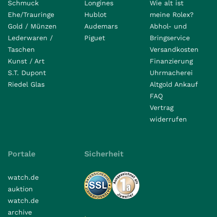
Schmuck
Longines
Wie alt ist
Ehe/Trauringe
Hublot
meine Rolex?
Gold / Münzen
Audemars
Abhol- und
Lederwaren /
Piguet
Bringservice
Taschen
Versandkosten
Kunst / Art
Finanzierung
S.T. Dupont
Uhrmacherei
Riedel Glas
Altgold Ankauf
FAQ
Vertrag
widerrufen
Portale
Sicherheit
watch.de
auktion
watch.de
archive