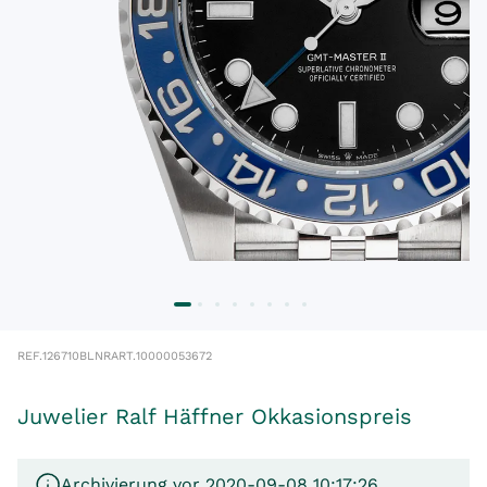
REF.
126710BLNR
ART.
10000053672
Juwelier Ralf Häffner Okkasionspreis
Archivierung vor 2020-09-08 10:17:26