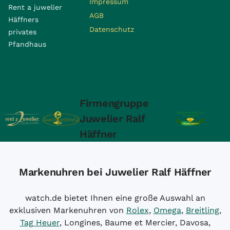
Impressum
Rent a juwelier
AGB
Häffners
Datenschutz
privates
Pfandhaus
Firmengruppe
Juwelier Ralf
Häffner
Markenuhren bei Juwelier Ralf Häffner
watch.de bietet Ihnen eine große Auswahl an
exklusiven Markenuhren von
Rolex
,
Omega
,
Breitling
,
Tag Heuer
, Longines, Baume et Mercier, Davosa,