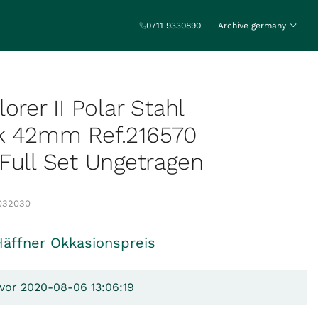
0711 9330890
Archive germany
orer II Polar Stahl
k 42mm Ref.216570
Full Set Ungetragen
032030
Häffner Okkasionspreis
 vor 2020-08-06 13:06:19