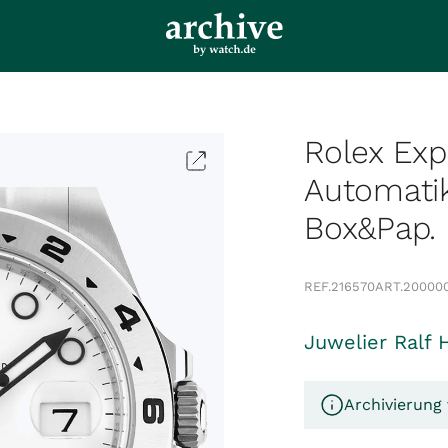
Rolex Expl
Automati
Box&Pap. 
REF.
216570
ART.
20000
Juwelier Ralf 
Archivierung