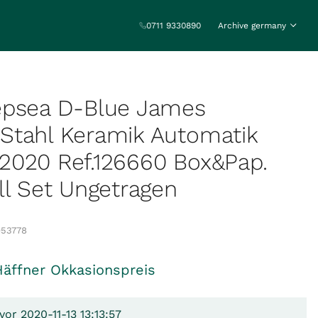
0711 9330890
Archive germany
epsea D-Blue James
Stahl Keramik Automatik
2020 Ref.126660 Box&Pap.
ll Set Ungetragen
053778
Häffner Okkasionspreis
vor 2020-11-13 13:13:57