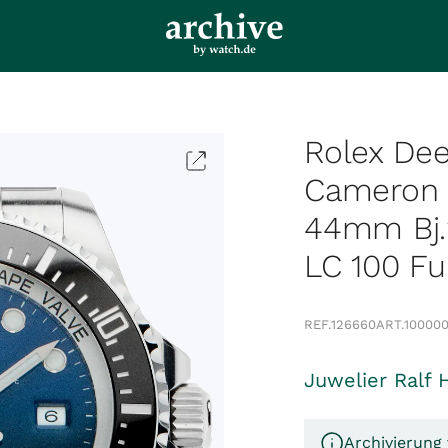
Rolex De
Cameron 
44mm Bj.
LC 100 Fu
REF.
126660
ART.
10000
Juwelier Ralf 
Archivierung 