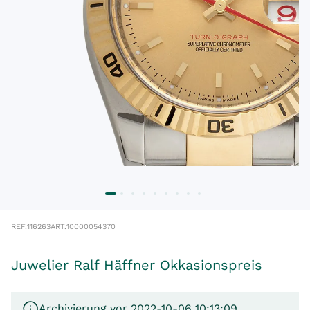
REF.
116263
ART.
10000054370
Juwelier Ralf Häffner Okkasionspreis
Archivierung vor 2022-10-06 10:13:09