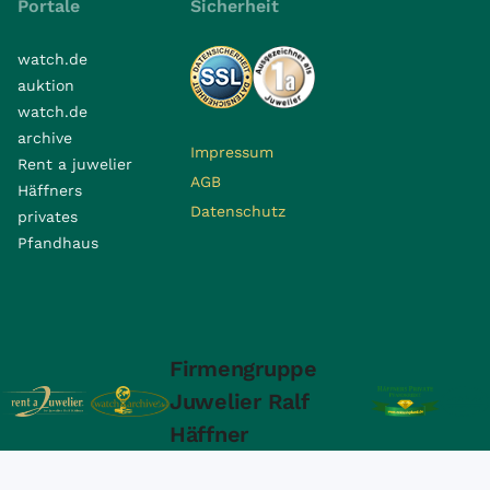
Portale
Sicherheit
watch.de
auktion
watch.de
archive
Impressum
Rent a juwelier
AGB
Häffners
Datenschutz
privates
Pfandhaus
Firmengruppe
Juwelier Ralf
Häffner