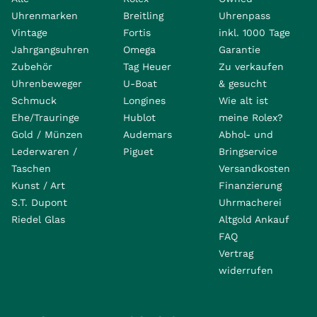
Uhrenmarken
Breitling
Uhrenpass
Vintage
Fortis
inkl. 1000 Tage
Jahrgangsuhren
Omega
Garantie
Zubehör
Tag Heuer
Zu verkaufen
Uhrenbeweger
U-Boat
& gesucht
Schmuck
Longines
Wie alt ist
Ehe/Trauringe
Hublot
meine Rolex?
Gold / Münzen
Audemars
Abhol- und
Lederwaren /
Piguet
Bringservice
Taschen
Versandkosten
Kunst / Art
Finanzierung
S.T. Dupont
Uhrmacherei
Riedel Glas
Altgold Ankauf
FAQ
Vertrag
widerrufen