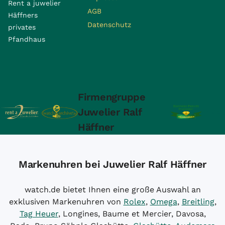
Rent a juwelier
AGB
Häffners
Datenschutz
privates
Pfandhaus
Firmengruppe
Juwelier Ralf
Häffner
Markenuhren bei Juwelier Ralf Häffner
watch.de bietet Ihnen eine große Auswahl an
exklusiven Markenuhren von
Rolex
,
Omega
,
Breitling
,
Tag Heuer
, Longines, Baume et Mercier, Davosa,