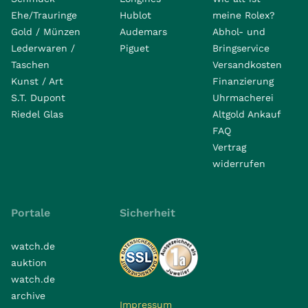
Ehe/Trauringe
Hublot
meine Rolex?
Gold / Münzen
Audemars
Abhol- und
Lederwaren /
Piguet
Bringservice
Taschen
Versandkosten
Kunst / Art
Finanzierung
S.T. Dupont
Uhrmacherei
Riedel Glas
Altgold Ankauf
FAQ
Vertrag
widerrufen
Portale
Sicherheit
watch.de
auktion
watch.de
archive
Impressum