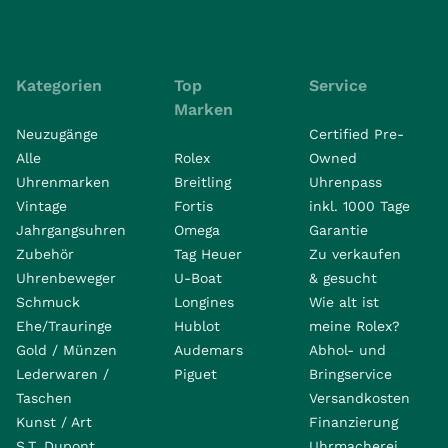
Kategorien
Top
Service
Marken
Neuzugänge
Certified Pre-
Alle
Rolex
Owned
Uhrenmarken
Breitling
Uhrenpass
Vintage
Fortis
inkl. 1000 Tage
Jahrgangsuhren
Omega
Garantie
Zubehör
Tag Heuer
Zu verkaufen
Uhrenbeweger
U-Boat
& gesucht
Schmuck
Longines
Wie alt ist
Ehe/Trauringe
Hublot
meine Rolex?
Gold / Münzen
Audemars
Abhol- und
Lederwaren /
Piguet
Bringservice
Taschen
Versandkosten
Kunst / Art
Finanzierung
S.T. Dupont
Uhrmacherei