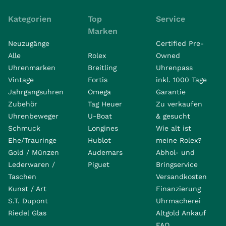
Kategorien
Top
Service
Marken
Neuzugänge
Certified Pre-
Alle
Rolex
Owned
Uhrenmarken
Breitling
Uhrenpass
Vintage
Fortis
inkl. 1000 Tage
Jahrgangsuhren
Omega
Garantie
Zubehör
Tag Heuer
Zu verkaufen
Uhrenbeweger
U-Boat
& gesucht
Schmuck
Longines
Wie alt ist
Ehe/Trauringe
Hublot
meine Rolex?
Gold / Münzen
Audemars
Abhol- und
Lederwaren /
Piguet
Bringservice
Taschen
Versandkosten
Kunst / Art
Finanzierung
S.T. Dupont
Uhrmacherei
Riedel Glas
Altgold Ankauf
FAQ