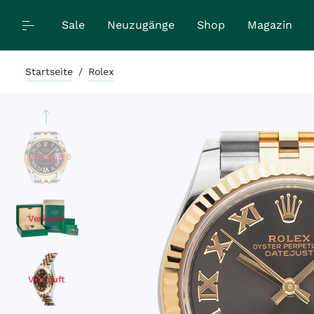
Sale
Neuzugänge
Shop
Magazin
Startseite
/
Rolex
Verkauft
Verkauft
Verkauft