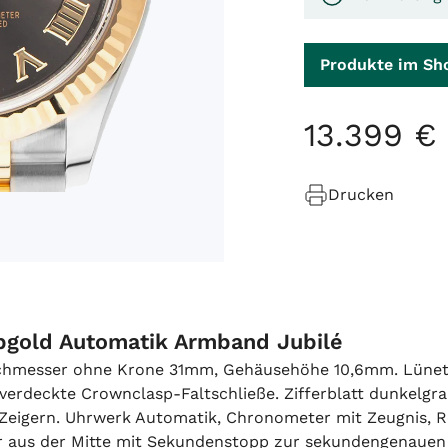
Produkte im Sh
13
.
399
€
Drucken
bgold Automatik Armband Jubilé
rchmesser ohne Krone 31mm, Gehäusehöhe 10,6mm. Lünette
t, verdeckte Crownclasp-Faltschließe. Zifferblatt dunkelg
Zeigern. Uhrwerk Automatik, Chronometer mit Zeugnis, Ro
r aus der Mitte mit Sekundenstopp zur sekundengenauen 