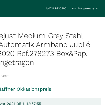
0711 9330890
Archive germany
ejust Medium Grey Stahl
 Automatik Armband Jubilé
2020 Ref.278273 Box&Pap.
Ungetragen
054376
Häffner Okkasionspreis
vor 2021-05-11 12:57:55