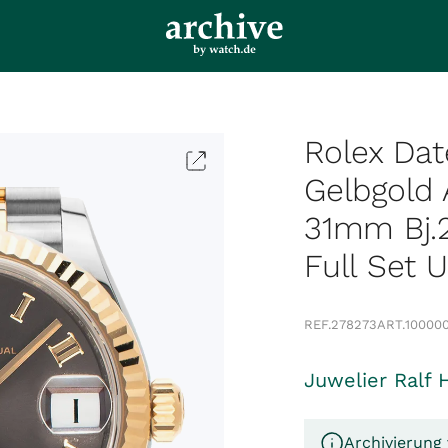
Rolex Dat
Gelbgold
31mm Bj.
Full Set 
REF.
278273
ART.
10000
Juwelier Ralf 
Archivierung 