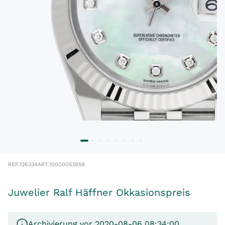
REF.
126334
ART.
10000053959
Juwelier Ralf Häffner Okkasionspreis
Archivierung vor 2020-08-06 08:34:00