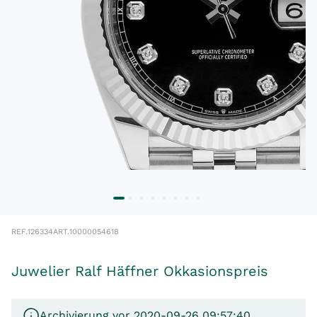
REF.
126334
ART.
10000054618
Juwelier Ralf Häffner Okkasionspreis
Archivierung vor 2020-09-26 09:57:40