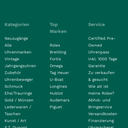
Kategorien
Top
Service
Marken
Neuzugänge
Certified Pre-
Alle
Rolex
Owned
Uhrenmarken
Breitling
Uhrenpass
Vintage
Fortis
inkl. 1000 Tage
Jahrgangsuhren
Omega
Garantie
Zubehör
Tag Heuer
Zu verkaufen
Uhrenbeweger
U-Boat
& gesucht
Schmuck
Longines
Wie alt ist
Ehe/Trauringe
Hublot
meine Rolex?
Gold / Münzen
Audemars
Abhol- und
Lederwaren /
Piguet
Bringservice
Taschen
Versandkosten
Kunst / Art
Finanzierung
S.T. Dupont
Uhrmacherei