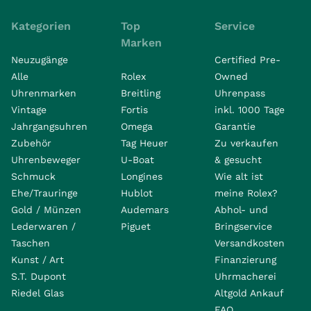
Kategorien
Top
Service
Marken
Neuzugänge
Certified Pre-
Alle
Rolex
Owned
Uhrenmarken
Breitling
Uhrenpass
Vintage
Fortis
inkl. 1000 Tage
Jahrgangsuhren
Omega
Garantie
Zubehör
Tag Heuer
Zu verkaufen
Uhrenbeweger
U-Boat
& gesucht
Schmuck
Longines
Wie alt ist
Ehe/Trauringe
Hublot
meine Rolex?
Gold / Münzen
Audemars
Abhol- und
Lederwaren /
Piguet
Bringservice
Taschen
Versandkosten
Kunst / Art
Finanzierung
S.T. Dupont
Uhrmacherei
Riedel Glas
Altgold Ankauf
FAQ