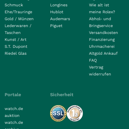
Schmuck
Longines
Wie alt ist
Ehe/Trauringe
Hublot
meine Rolex?
Gold / Münzen
Audemars
Abhol- und
Lederwaren /
Piguet
Bringservice
Taschen
Versandkosten
Kunst / Art
Finanzierung
S.T. Dupont
Uhrmacherei
Riedel Glas
Altgold Ankauf
FAQ
Vertrag
widerrufen
Portale
Sicherheit
watch.de
auktion
watch.de