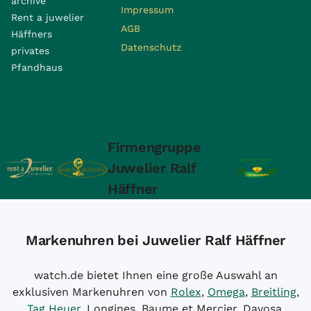
archive
Impressum
Rent a juwelier
AGB
Häffners
Datenschutz
privates
Pfandhaus
Firmengruppe
Juwelier Ralf
Häffner
Markenuhren bei Juwelier Ralf Häffner
watch.de bietet Ihnen eine große Auswahl an
exklusiven Markenuhren von
Rolex
,
Omega
,
Breitling
,
Tag Heuer
, Longines, Baume et Mercier, Davosa,