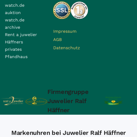
watch.de
auktion
watch.de
archive
Impressum
Rent a juwelier
AGB
Häffners
Datenschutz
privates
Pfandhaus
Firmengruppe
Juwelier Ralf
Häffner
Markenuhren bei Juwelier Ralf Häffner