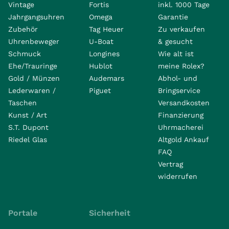
Vintage
Fortis
inkl. 1000 Tage
Jahrgangsuhren
Omega
Garantie
Zubehör
Tag Heuer
Zu verkaufen
Uhrenbeweger
U-Boat
& gesucht
Schmuck
Longines
Wie alt ist
Ehe/Trauringe
Hublot
meine Rolex?
Gold / Münzen
Audemars
Abhol- und
Lederwaren /
Piguet
Bringservice
Taschen
Versandkosten
Kunst / Art
Finanzierung
S.T. Dupont
Uhrmacherei
Riedel Glas
Altgold Ankauf
FAQ
Vertrag
widerrufen
Portale
Sicherheit