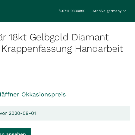
0711 9330890
Archive germany
tär 18kt Gelbgold Diamant
r Krappenfassung Handarbeit
Häffner Okkasionspreis
 vor 2020-09-01
op ansehen