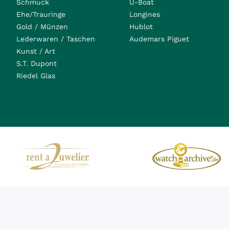
Schmuck
U-Boat
Ehe/Trauringe
Longines
Gold / Münzen
Hublot
Lederwaren / Taschen
Audemars Piguet
Kunst / Art
S.T. Dupont
Riedel Glas