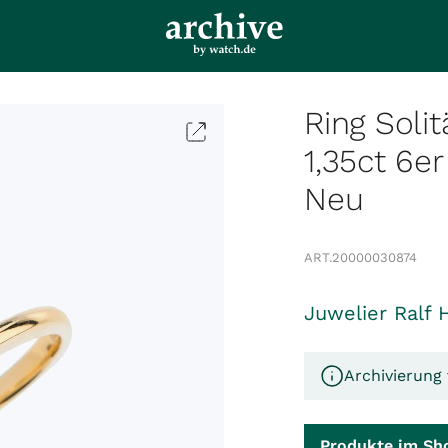
Ring Soli
1,35ct 6e
Neu
ART.
20000030874
Juwelier Ralf 
Archivierung
Produkte im Sh