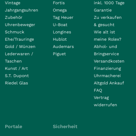
Vintage
Fortis
inkl. 1000 Tage
Jahrgangsuhren
Omega
Garantie
Zubehör
Tag Heuer
Zu verkaufen
Uhrenbeweger
U-Boat
& gesucht
Schmuck
Longines
Wie alt ist
Ehe/Trauringe
Hublot
meine Rolex?
Gold / Münzen
Audemars
Abhol- und
Lederwaren /
Piguet
Bringservice
Taschen
Versandkosten
Kunst / Art
Finanzierung
S.T. Dupont
Uhrmacherei
Riedel Glas
Altgold Ankauf
FAQ
Vertrag
widerrufen
Portale
Sicherheit