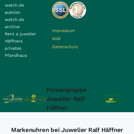
watch.de
auktion
watch.de
archive
Impressum
Rent a juwelier
AGB
Häffners
Datenschutz
privates
Pfandhaus
Firmengruppe
Juwelier Ralf
Häffner
Markenuhren bei Juwelier Ralf Häffner