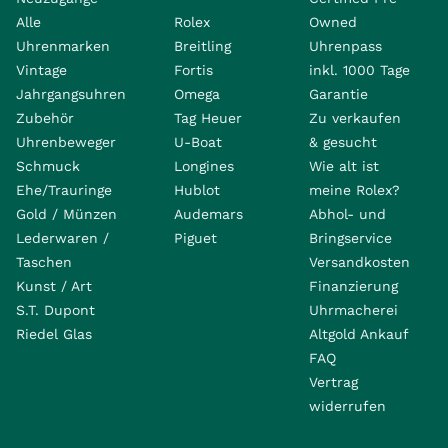
Alle
Rolex
Owned
Uhrenmarken
Breitling
Uhrenpass
Vintage
Fortis
inkl. 1000 Tage
Jahrgangsuhren
Omega
Garantie
Zubehör
Tag Heuer
Zu verkaufen
Uhrenbeweger
U-Boat
& gesucht
Schmuck
Longines
Wie alt ist
Ehe/Trauringe
Hublot
meine Rolex?
Gold / Münzen
Audemars
Abhol- und
Lederwaren /
Piguet
Bringservice
Taschen
Versandkosten
Kunst / Art
Finanzierung
S.T. Dupont
Uhrmacherei
Riedel Glas
Altgold Ankauf
FAQ
Vertrag
widerrufen