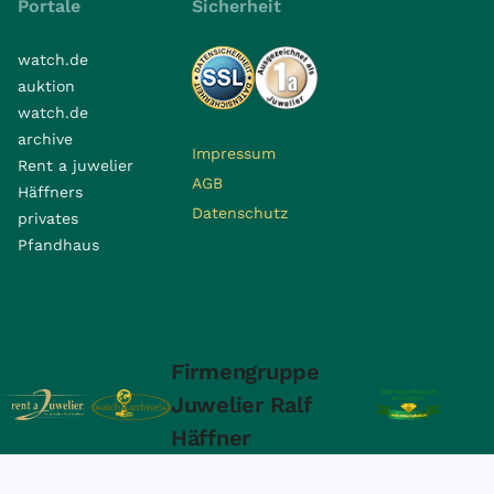
Portale
Sicherheit
watch.de
auktion
watch.de
archive
Impressum
Rent a juwelier
AGB
Häffners
Datenschutz
privates
Pfandhaus
Firmengruppe
Juwelier Ralf
Häffner