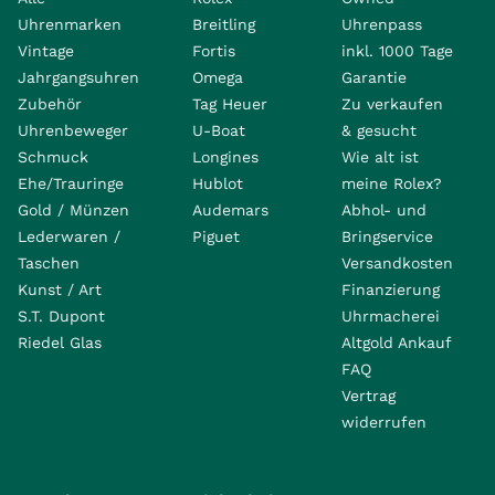
Uhrenmarken
Breitling
Uhrenpass
Vintage
Fortis
inkl. 1000 Tage
Jahrgangsuhren
Omega
Garantie
Zubehör
Tag Heuer
Zu verkaufen
Uhrenbeweger
U-Boat
& gesucht
Schmuck
Longines
Wie alt ist
Ehe/Trauringe
Hublot
meine Rolex?
Gold / Münzen
Audemars
Abhol- und
Lederwaren /
Piguet
Bringservice
Taschen
Versandkosten
Kunst / Art
Finanzierung
S.T. Dupont
Uhrmacherei
Riedel Glas
Altgold Ankauf
FAQ
Vertrag
widerrufen