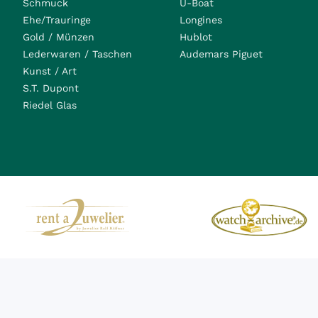
Schmuck
U-Boat
Ehe/Trauringe
Longines
Gold / Münzen
Hublot
Lederwaren / Taschen
Audemars Piguet
Kunst / Art
S.T. Dupont
Riedel Glas