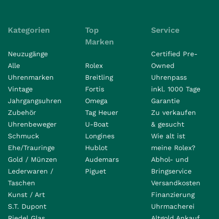
Kategorien
Top
Service
Marken
Neuzugänge
Certified Pre-
Alle
Rolex
Owned
Uhrenmarken
Breitling
Uhrenpass
Vintage
Fortis
inkl. 1000 Tage
Jahrgangsuhren
Omega
Garantie
Zubehör
Tag Heuer
Zu verkaufen
Uhrenbeweger
U-Boat
& gesucht
Schmuck
Longines
Wie alt ist
Ehe/Trauringe
Hublot
meine Rolex?
Gold / Münzen
Audemars
Abhol- und
Lederwaren /
Piguet
Bringservice
Taschen
Versandkosten
Kunst / Art
Finanzierung
S.T. Dupont
Uhrmacherei
Riedel Glas
Altgold Ankauf