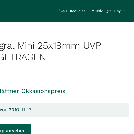
0711 9330890
Archive germany
egral Mini 25x18mm UVP
NGETRAGEN
Häffner Okkasionspreis
vor 2010-11-17
op ansehen