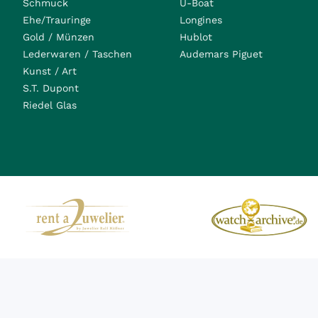
Schmuck
U-Boat
Ehe/Trauringe
Longines
Gold / Münzen
Hublot
Lederwaren / Taschen
Audemars Piguet
Kunst / Art
S.T. Dupont
Riedel Glas