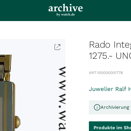
Rado Int
1275.- U
ART.
100000001778
Juwelier Ralf 
Archivierung 
Produkte im Sh