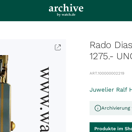
Rado Dia
1275.- U
ART.
100000002219
Juwelier Ralf 
Archivierung 
Produkte im Sh