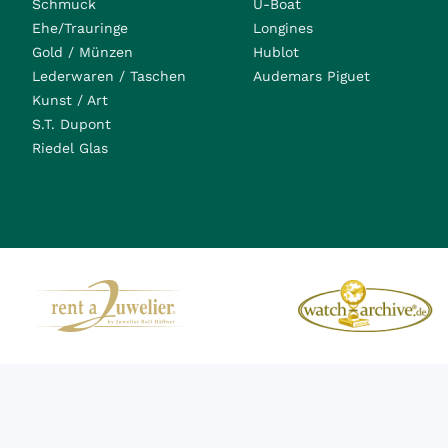
Schmuck
U-Boat
Ehe/Trauringe
Longines
Gold / Münzen
Hublot
Lederwaren / Taschen
Audemars Piguet
Kunst / Art
S.T. Dupont
Riedel Glas