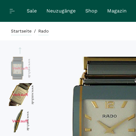
Sale
Neuzugänge
Shop
Magazin
Startseite
/
Rado
Verkauft
Verkauft
Verkauft