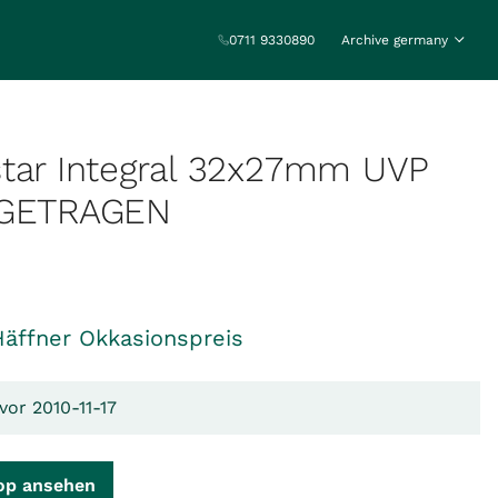
0711 9330890
Archive germany
star Integral 32x27mm UVP
NGETRAGEN
Häffner Okkasionspreis
vor 2010-11-17
op ansehen