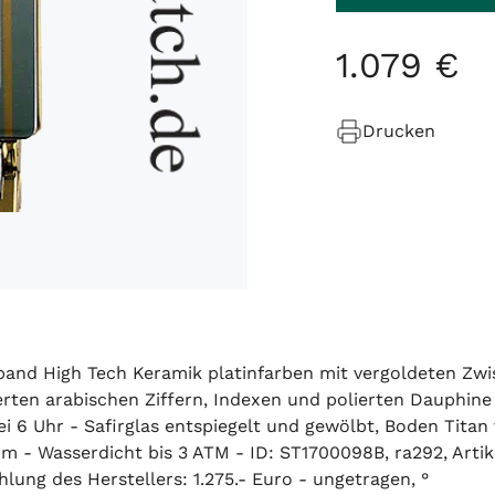
1
.
079
€
Drucken
band High Tech Keramik platinfarben mit vergoldeten Zwi
ierten arabischen Ziffern, Indexen und polierten Dauphine
 6 Uhr - Safirglas entspiegelt und gewölbt, Boden Tita
- Wasserdicht bis 3 ATM - ID: ST1700098B, ra292, Arti
lung des Herstellers: 1.275.- Euro - ungetragen, °