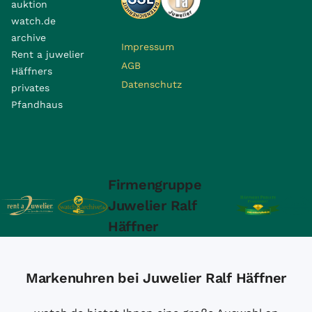
auktion
watch.de
archive
Impressum
Rent a juwelier
AGB
Häffners
Datenschutz
privates
Pfandhaus
Firmengruppe
Juwelier Ralf
Häffner
Markenuhren bei Juwelier Ralf Häffner