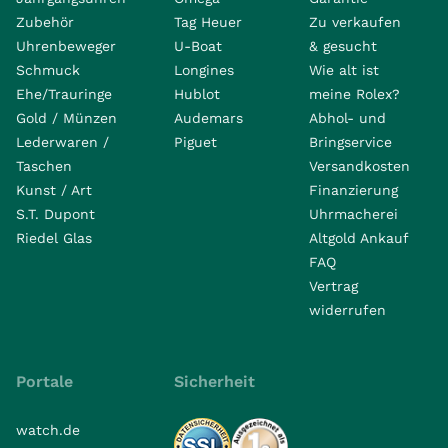
Zubehör
Tag Heuer
Zu verkaufen
Uhrenbeweger
U-Boat
& gesucht
Schmuck
Longines
Wie alt ist
Ehe/Trauringe
Hublot
meine Rolex?
Gold / Münzen
Audemars
Abhol- und
Lederwaren /
Piguet
Bringservice
Taschen
Versandkosten
Kunst / Art
Finanzierung
S.T. Dupont
Uhrmacherei
Riedel Glas
Altgold Ankauf
FAQ
Vertrag
widerrufen
Portale
Sicherheit
watch.de