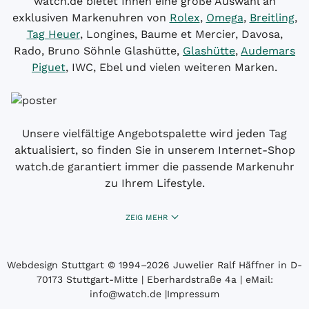
watch.de bietet Ihnen eine große Auswahl an
exklusiven Markenuhren von
Rolex
,
Omega
,
Breitling
,
Tag Heuer
, Longines, Baume et Mercier, Davosa,
Rado, Bruno Söhnle Glashütte,
Glashütte
,
Audemars
Piguet
, IWC, Ebel und vielen weiteren Marken.
Unsere vielfältige Angebotspalette wird jeden Tag
aktualisiert, so finden Sie in unserem Internet-Shop
watch.de garantiert immer die passende Markenuhr
zu Ihrem Lifestyle.
ZEIG MEHR
Webdesign Stuttgart
© 1994­–2026 Juwelier Ralf Häffner in D-
70173 Stuttgart-Mitte | Eberhardstraße 4a | eMail:
info@watch.de
|
Impressum