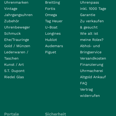
Uhrenmarken
Breitling
Uhrenpass
Vintage
Fortis
inkl. 1000 Tage
Jahrgangsuhren
Omega
Garantie
Zubehör
Tag Heuer
Zu verkaufen
Uhrenbeweger
U-Boat
& gesucht
Schmuck
Longines
Wie alt ist
Ehe/Trauringe
Hublot
meine Rolex?
Gold / Münzen
Audemars
Abhol- und
Lederwaren /
Piguet
Bringservice
Taschen
Versandkosten
Kunst / Art
Finanzierung
S.T. Dupont
Uhrmacherei
Riedel Glas
Altgold Ankauf
FAQ
Vertrag
widerrufen
Portale
Sicherheit