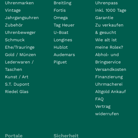
Uhrenmarken
Breitling
Uhrenpass
Vintage
Fortis
inkl. 1000 Tage
Jahrgangsuhren
Omega
Garantie
Zubehör
Tag Heuer
Zu verkaufen
Uhrenbeweger
U-Boat
& gesucht
Schmuck
Longines
Wie alt ist
Ehe/Trauringe
Hublot
meine Rolex?
Gold / Münzen
Audemars
Abhol- und
Lederwaren /
Piguet
Bringservice
Taschen
Versandkosten
Kunst / Art
Finanzierung
S.T. Dupont
Uhrmacherei
Riedel Glas
Altgold Ankauf
FAQ
Vertrag
widerrufen
Portale
Sicherheit