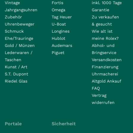
Vintage
Fortis
inkl. 1000 Tage
Jahrgangsuhren
Omega
Garantie
Zubehör
Tag Heuer
Zu verkaufen
Uhrenbeweger
U-Boat
& gesucht
Schmuck
Longines
Wie alt ist
Ehe/Trauringe
Hublot
meine Rolex?
Gold / Münzen
Audemars
Abhol- und
Lederwaren /
Piguet
Bringservice
Taschen
Versandkosten
Kunst / Art
Finanzierung
S.T. Dupont
Uhrmacherei
Riedel Glas
Altgold Ankauf
FAQ
Vertrag
widerrufen
Portale
Sicherheit