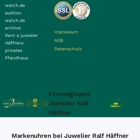
watch.de
auktion
watch.de
archive
Impressum
Rent a juwelier
AGB
Häffners
Datenschutz
privates
Pfandhaus
Firmengruppe
Juwelier Ralf
Häffner
Markenuhren bei Juwelier Ralf Häffner