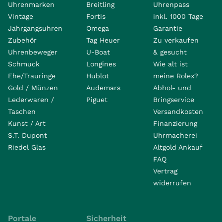
Uhrenmarken
Breitling
Uhrenpass
Vintage
Fortis
inkl. 1000 Tage
Jahrgangsuhren
Omega
Garantie
Zubehör
Tag Heuer
Zu verkaufen
Uhrenbeweger
U-Boat
& gesucht
Schmuck
Longines
Wie alt ist
Ehe/Trauringe
Hublot
meine Rolex?
Gold / Münzen
Audemars
Abhol- und
Lederwaren /
Piguet
Bringservice
Taschen
Versandkosten
Kunst / Art
Finanzierung
S.T. Dupont
Uhrmacherei
Riedel Glas
Altgold Ankauf
FAQ
Vertrag
widerrufen
Portale
Sicherheit