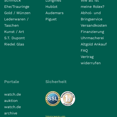
Schmuck
Longines
Wie alt ist
Ehe/Trauringe
Hublot
meine Rolex?
Gold / Münzen
Audemars
Abhol- und
Lederwaren /
Piguet
Bringservice
Taschen
Versandkosten
Kunst / Art
Finanzierung
S.T. Dupont
Uhrmacherei
Riedel Glas
Altgold Ankauf
FAQ
Vertrag
widerrufen
Portale
Sicherheit
watch.de
auktion
watch.de
archive
Impressum