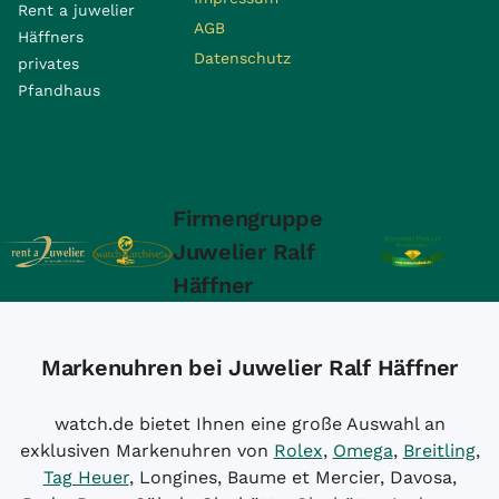
Rent a juwelier
AGB
Häffners
Datenschutz
privates
Pfandhaus
Firmengruppe
Juwelier Ralf
Häffner
Markenuhren bei Juwelier Ralf Häffner
watch.de bietet Ihnen eine große Auswahl an
exklusiven Markenuhren von
Rolex
,
Omega
,
Breitling
,
Tag Heuer
, Longines, Baume et Mercier, Davosa,