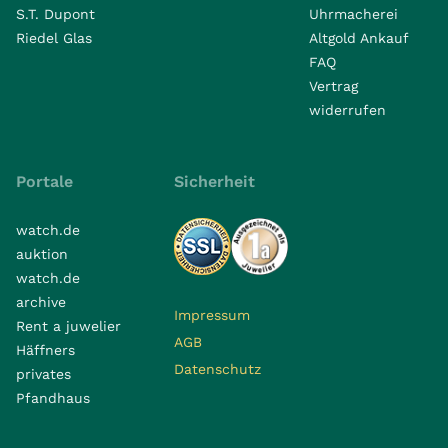
S.T. Dupont
Uhrmacherei
Riedel Glas
Altgold Ankauf
FAQ
Vertrag
widerrufen
Portale
Sicherheit
watch.de
auktion
watch.de
archive
Impressum
Rent a juwelier
AGB
Häffners
Datenschutz
privates
Pfandhaus