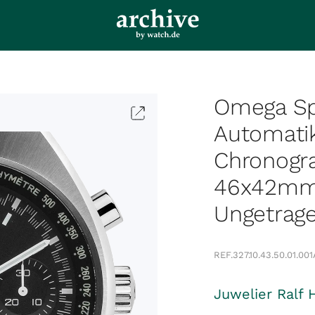
Omega Sp
Automati
Chronogr
46x42mm 
Ungetrag
REF.
327.10.43.50.01.001
Juwelier Ralf 