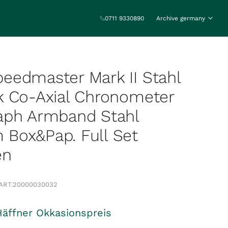
0711 9330890
Archive germany
eedmaster Mark II Stahl
k Co-Axial Chronometer
aph Armband Stahl
Box&Pap. Full Set
en
ART.
20000030032
Häffner Okkasionspreis