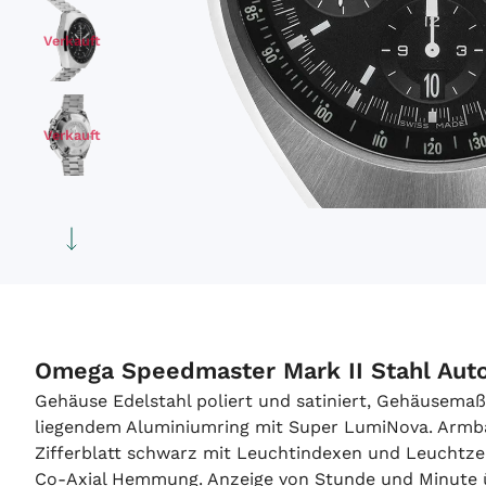
Verkauft
Verkauft
Verkauft
Verkauft
Omega Speedmaster Mark II Stahl Aut
Gehäuse Edelstahl poliert und satiniert, Gehäusem
liegendem Aluminiumring mit Super LumiNova. Armband
Zifferblatt schwarz mit Leuchtindexen und Leuchtz
Co-Axial Hemmung. Anzeige von Stunde und Minute übe