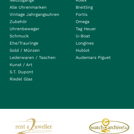
Neuzugänge
Rolex
Alle Uhrenmarken
Breitling
Vintage Jahrgangsuhren
Fortis
Zubehör
Omega
Uhrenbeweger
Tag Heuer
Schmuck
U-Boat
Ehe/Trauringe
Longines
Gold / Münzen
Hublot
Lederwaren / Taschen
Audemars Piguet
Kunst / Art
S.T. Dupont
Riedel Glas