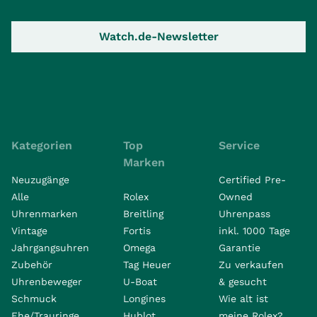
Watch.de-Newsletter
Kategorien
Top
Service
Marken
Neuzugänge
Certified Pre-
Alle
Rolex
Owned
Uhrenmarken
Breitling
Uhrenpass
Vintage
Fortis
inkl. 1000 Tage
Jahrgangsuhren
Omega
Garantie
Zubehör
Tag Heuer
Zu verkaufen
Uhrenbeweger
U-Boat
& gesucht
Schmuck
Longines
Wie alt ist
Ehe/Trauringe
Hublot
meine Rolex?