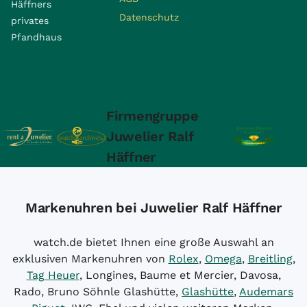
Häffners
Datenschutz
privates
Pfandhaus
Firmengruppe
Juwelier Ralf
Häffner
Markenuhren bei Juwelier Ralf Häffner
watch.de bietet Ihnen eine große Auswahl an
exklusiven Markenuhren von
Rolex
,
Omega
,
Breitling
,
Tag Heuer
, Longines, Baume et Mercier, Davosa,
Rado, Bruno Söhnle Glashütte,
Glashütte
,
Audemars