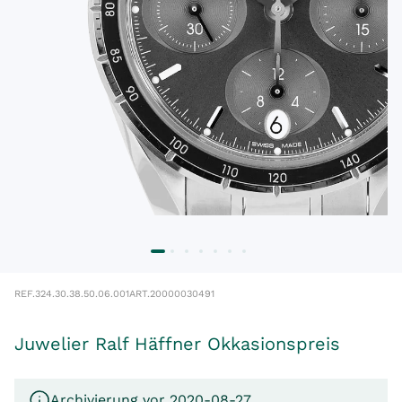
REF.
324.30.38.50.06.001
ART.
20000030491
Juwelier Ralf Häffner Okkasionspreis
Archivierung vor 2020-08-27