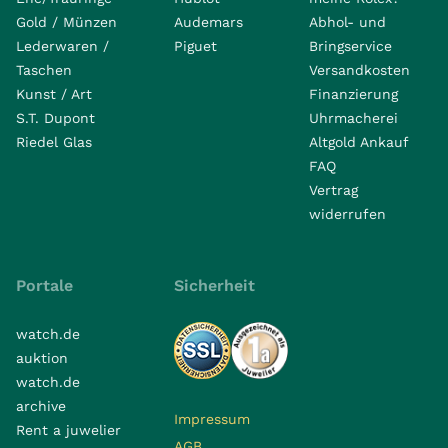
Gold / Münzen
Audemars
Abhol- und
Lederwaren /
Piguet
Bringservice
Taschen
Versandkosten
Kunst / Art
Finanzierung
S.T. Dupont
Uhrmacherei
Riedel Glas
Altgold Ankauf
FAQ
Vertrag
widerrufen
Portale
Sicherheit
watch.de
auktion
watch.de
archive
Impressum
Rent a juwelier
AGB