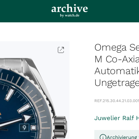
Omega Se
M Co-Axia
Automati
Ungetragen
REF.
215.30.44.21.03.00
Juwelier Ralf 
Archivierung