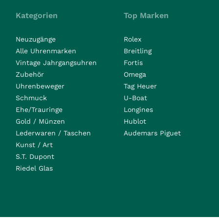
Kategorien
Top Marken
Neuzugänge
Rolex
Alle Uhrenmarken
Breitling
Vintage Jahrgangsuhren
Fortis
Zubehör
Omega
Uhrenbeweger
Tag Heuer
Schmuck
U-Boat
Ehe/Trauringe
Longines
Gold / Münzen
Hublot
Lederwaren / Taschen
Audemars Piguet
Kunst / Art
S.T. Dupont
Riedel Glas