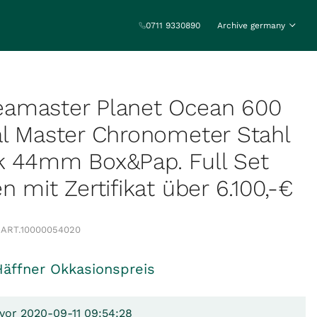
0711 9330890
Archive germany
amaster Planet Ocean 600
l Master Chronometer Stahl
k 44mm Box&Pap. Full Set
 mit Zertifikat über 6.100,-€
1
ART.
10000054020
Häffner Okkasionspreis
 vor 2020-09-11 09:54:28