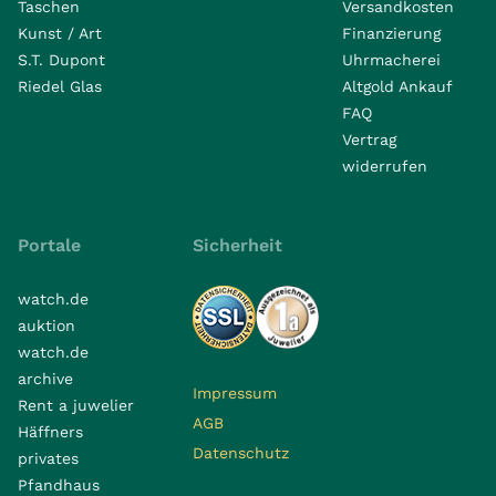
Taschen
Versandkosten
Kunst / Art
Finanzierung
S.T. Dupont
Uhrmacherei
Riedel Glas
Altgold Ankauf
FAQ
Vertrag
widerrufen
Portale
Sicherheit
watch.de
auktion
watch.de
archive
Impressum
Rent a juwelier
AGB
Häffners
Datenschutz
privates
Pfandhaus