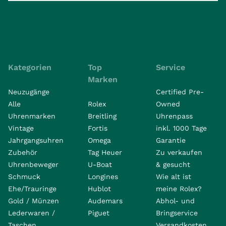
Kategorien
Top
Service
Marken
Neuzugänge
Certified Pre-
Alle
Rolex
Owned
Uhrenmarken
Breitling
Uhrenpass
Vintage
Fortis
inkl. 1000 Tage
Jahrgangsuhren
Omega
Garantie
Zubehör
Tag Heuer
Zu verkaufen
Uhrenbeweger
U-Boat
& gesucht
Schmuck
Longines
Wie alt ist
Ehe/Trauringe
Hublot
meine Rolex?
Gold / Münzen
Audemars
Abhol- und
Lederwaren /
Piguet
Bringservice
Taschen
Versandkosten