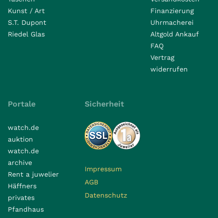
Kunst / Art
Finanzierung
S.T. Dupont
Uhrmacherei
Riedel Glas
Altgold Ankauf
FAQ
Vertrag
widerrufen
Portale
Sicherheit
watch.de
auktion
watch.de
archive
Impressum
Rent a juwelier
AGB
Häffners
Datenschutz
privates
Pfandhaus