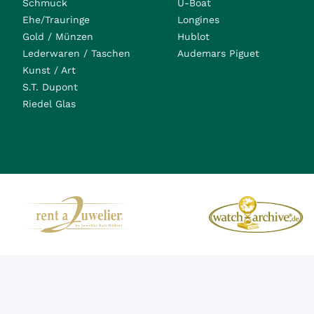
Schmuck
U-Boat
Ehe/Trauringe
Longines
Gold / Münzen
Hublot
Lederwaren / Taschen
Audemars Piguet
Kunst / Art
S.T. Dupont
Riedel Glas