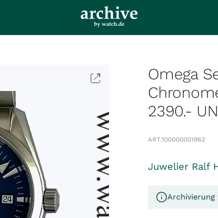
Omega Sea
Chronome
2390.- 
ART.
100000001962
Juwelier Ralf 
Archivierung 