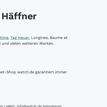
 Häffner
tling
,
Tag Heuer
, Longines, Baume et
l und vielen weiteren Marken.
ernet-Shop watch.de garantiert immer
a | eMail:
info@watch.de
|
Impressum