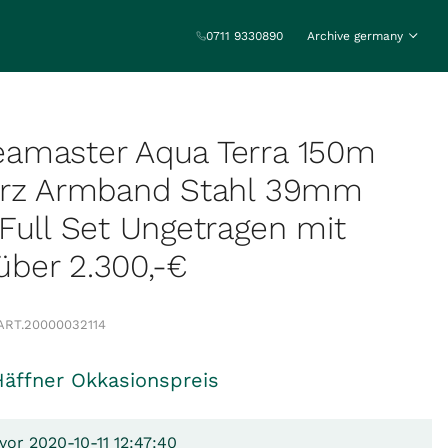
0711 9330890
Archive germany
amaster Aqua Terra 150m
arz Armband Stahl 39mm
Full Set Ungetragen mit
 über 2.300,-€
ART.
20000032114
Häffner Okkasionspreis
vor 2020-10-11 12:47:40