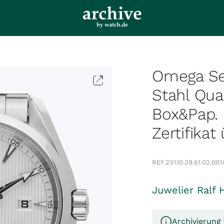
Omega Se
Stahl Qu
Box&Pap. 
Zertifikat
REF.
231.10.39.61.02.001
Juwelier Ralf 
Archivierung 