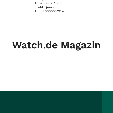
Aqua Terra 150m
Stahl Quarz
Armband Stahl
ART. 20000032114
39mm Box&Pap. Full
Set Ungetragen mit
Zertifikat über
2.300,-€
Watch.de Magazin