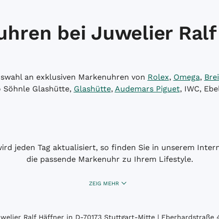
hren bei Juwelier Ralf
Auswahl an exklusiven Markenuhren von
Rolex
,
Omega
,
Brei
o Söhnle Glashütte,
Glashütte
,
Audemars Piguet
, IWC, Ebe
wird jeden Tag aktualisiert, so finden Sie in unserem Int
die passende Markenuhr zu Ihrem Lifestyle.
ZEIG MEHR
elier Ralf Häffner in D-70173 Stuttgart-Mitte | Eberhardstraße 4