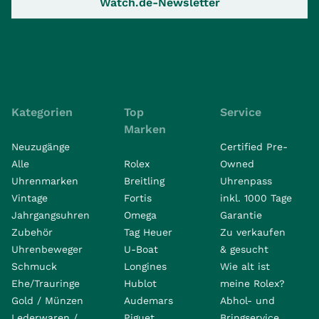
Watch.de-Newsletter
Kategorien
Top
Service
Marken
Neuzugänge
Certified Pre-
Alle
Rolex
Owned
Uhrenmarken
Breitling
Uhrenpass
Vintage
Fortis
inkl. 1000 Tage
Jahrgangsuhren
Omega
Garantie
Zubehör
Tag Heuer
Zu verkaufen
Uhrenbeweger
U-Boat
& gesucht
Schmuck
Longines
Wie alt ist
Ehe/Trauringe
Hublot
meine Rolex?
Gold / Münzen
Audemars
Abhol- und
Lederwaren /
Piguet
Bringservice