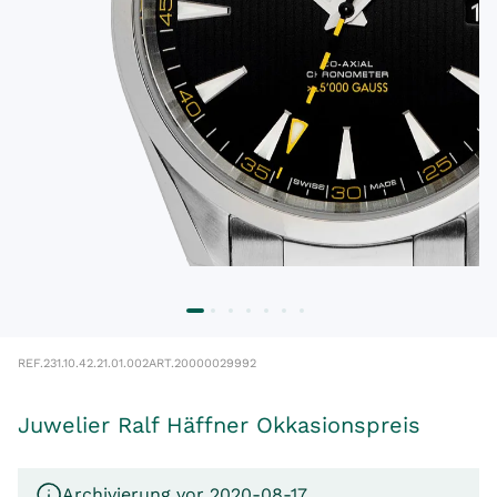
REF.
231.10.42.21.01.002
ART.
20000029992
Juwelier Ralf Häffner Okkasionspreis
Archivierung vor 2020-08-17