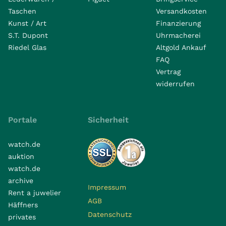
Taschen
Versandkosten
Kunst / Art
Finanzierung
S.T. Dupont
Uhrmacherei
Riedel Glas
Altgold Ankauf
FAQ
Vertrag
widerrufen
Portale
Sicherheit
watch.de
auktion
watch.de
archive
Impressum
Rent a juwelier
AGB
Häffners
Datenschutz
privates