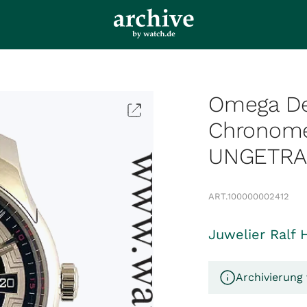
Omega De 
Chronome
UNGETR
ART.
100000002412
Juwelier Ralf 
Archivierung 