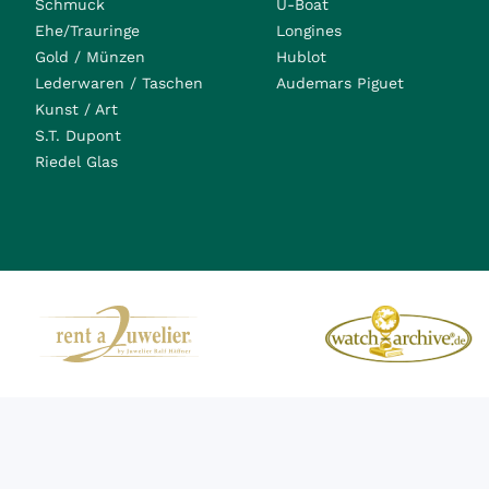
Schmuck
U-Boat
Ehe/Trauringe
Longines
Gold / Münzen
Hublot
Lederwaren / Taschen
Audemars Piguet
Kunst / Art
S.T. Dupont
Riedel Glas