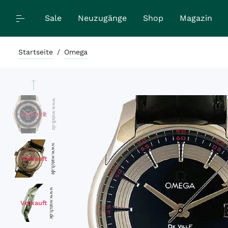
Sale
Neuzugänge
Shop
Magazin
Startseite
/
Omega
Verkauft
Verkauft
Verkauft