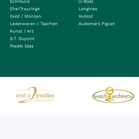
Schmuck
U-Boat
Ehe/Trauringe
Longines
Gold / Münzen
Hublot
Lederwaren / Taschen
Audemars Piguet
Kunst / Art
S.T. Dupont
Riedel Glas