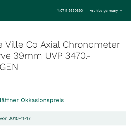
0711 9330890
Archive germany
Ville Co Axial Chronometer
rve 39mm UVP 3470.-
AGEN
Häffner Okkasionspreis
vor 2010-11-17