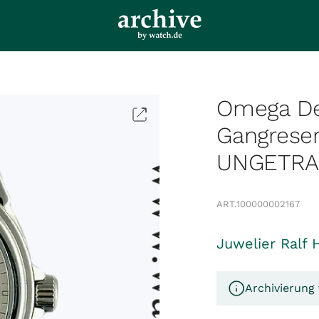
Omega De 
Gangrese
UNGETR
ART.
100000002167
Juwelier Ralf 
Archivierung 