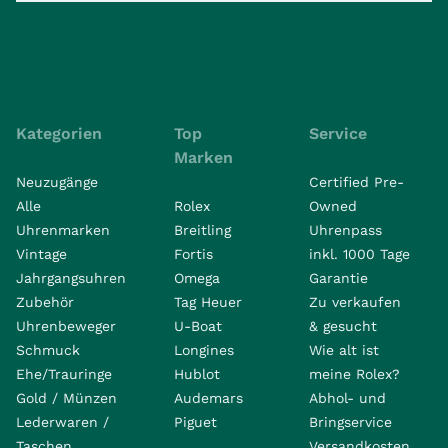
Kategorien
Top
Service
Marken
Neuzugänge
Certified Pre-
Alle
Rolex
Owned
Uhrenmarken
Breitling
Uhrenpass
Vintage
Fortis
inkl. 1000 Tage
Jahrgangsuhren
Omega
Garantie
Zubehör
Tag Heuer
Zu verkaufen
Uhrenbeweger
U-Boat
& gesucht
Schmuck
Longines
Wie alt ist
Ehe/Trauringe
Hublot
meine Rolex?
Gold / Münzen
Audemars
Abhol- und
Lederwaren /
Piguet
Bringservice
Taschen
Versandkosten