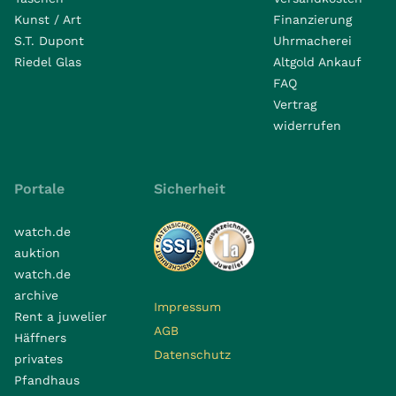
Kunst / Art
Finanzierung
S.T. Dupont
Uhrmacherei
Riedel Glas
Altgold Ankauf
FAQ
Vertrag
widerrufen
Portale
Sicherheit
watch.de
auktion
watch.de
archive
Impressum
Rent a juwelier
AGB
Häffners
Datenschutz
privates
Pfandhaus