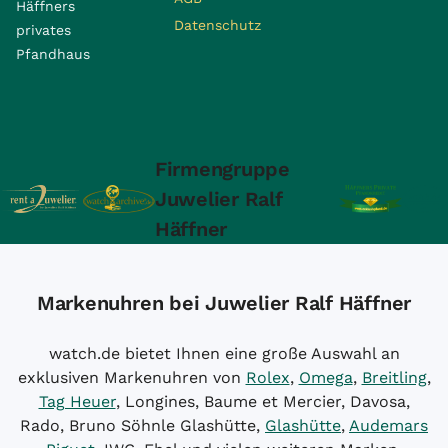
Häffners
Datenschutz
privates
Pfandhaus
Firmengruppe
Juwelier Ralf
Häffner
Markenuhren bei Juwelier Ralf Häffner
watch.de bietet Ihnen eine große Auswahl an
exklusiven Markenuhren von
Rolex
,
Omega
,
Breitling
,
Tag Heuer
, Longines, Baume et Mercier, Davosa,
Rado, Bruno Söhnle Glashütte,
Glashütte
,
Audemars