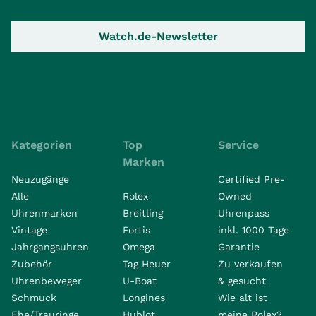
Watch.de-Newsletter
Kategorien
Top
Service
Marken
Neuzugänge
Certified Pre-
Alle
Rolex
Owned
Uhrenmarken
Breitling
Uhrenpass
Vintage
Fortis
inkl. 1000 Tage
Jahrgangsuhren
Omega
Garantie
Zubehör
Tag Heuer
Zu verkaufen
Uhrenbeweger
U-Boat
& gesucht
Schmuck
Longines
Wie alt ist
Ehe/Trauringe
Hublot
meine Rolex?