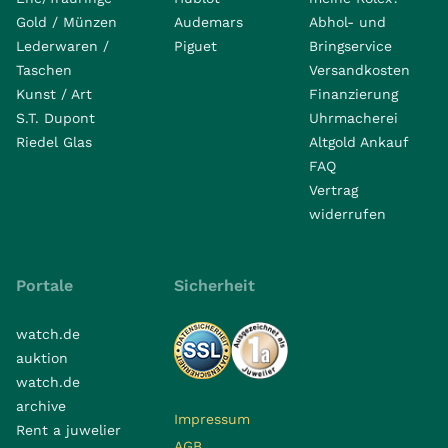
Gold / Münzen
Audemars
Abhol- und
Lederwaren /
Piguet
Bringservice
Taschen
Versandkosten
Kunst / Art
Finanzierung
S.T. Dupont
Uhrmacherei
Riedel Glas
Altgold Ankauf
FAQ
Vertrag
widerrufen
Portale
Sicherheit
watch.de
auktion
watch.de
archive
Impressum
Rent a juwelier
AGB